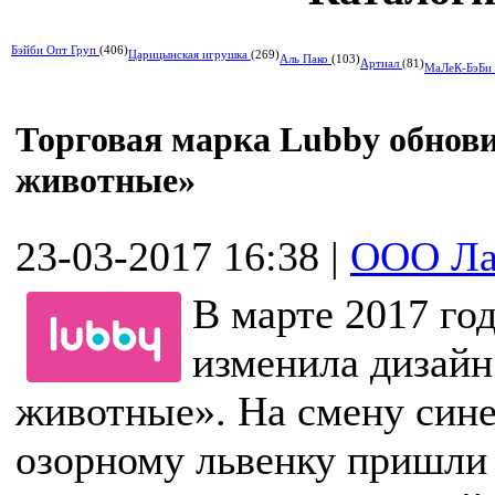
Бэйби Опт Груп
(406)
Царицынская игрушка
(269)
Аль Пако
(103)
Артиал
(81)
МаЛеК-БэБи
Торговая марка Lubby обнов
животные»
23-03-2017 16:38
|
ООО Ла
В марте 2017 го
изменила дизайн
животные». На смену сине
озорному львенку пришли 