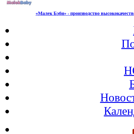
«Малек Бэби» - производство высококачест
По
Н
Новост
Кален