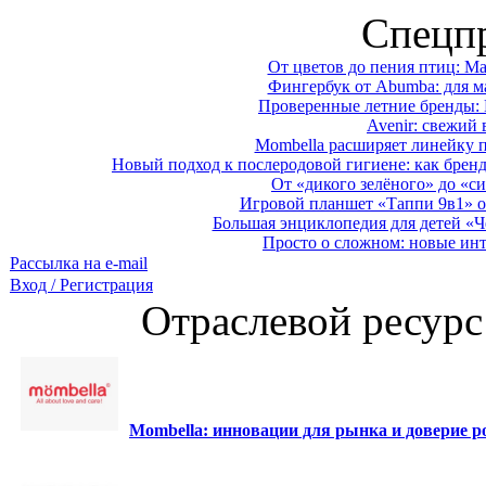
Спецп
От цветов до пения птиц: M
Фингербук от Abumba: для м
Проверенные летние бренды: 
Avenir: свежий 
Mombella расширяет линейку п
Новый подход к послеродовой гигиене: как брен
От «дикого зелёного» до «си
Игровой планшет «Таппи 9в1» о
Большая энциклопедия для детей «Ч
Просто о сложном: новые ин
Рассылка на e-mail
Вход / Регистрация
Отраслевой ресурс
Mombella: инновации для рынка и доверие ро