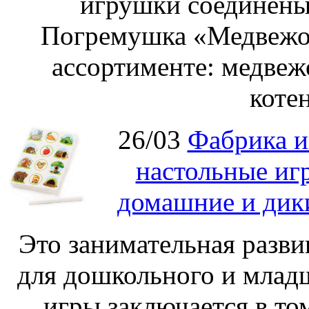
игрушки соединены
Погремушка «Медвежон
ассортименте: медвеж
котен
26/03
Фабрика и
настольные иг
домашние и дик
Это занимательная разви
для дошкольного и младш
игры заключается в то