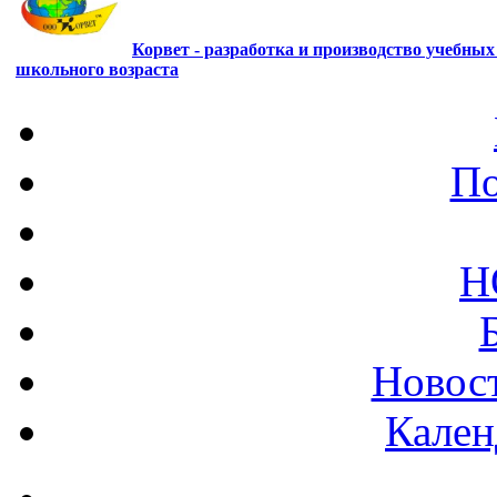
Корвет - разработка и производство учебны
школьного возраста
По
Н
Новост
Кален