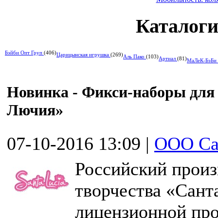
Каталоги
Бэйби Опт Груп
(406)
Царицынская игрушка
(269)
Аль Пако
(103)
Артиал
(81)
МаЛеК-БэБи
Новинка - Фикси-наборы для 
Лючия»
07-10-2016 13:09
|
ООО Са
Российский произ
творчества «Сан
лицензионной пр