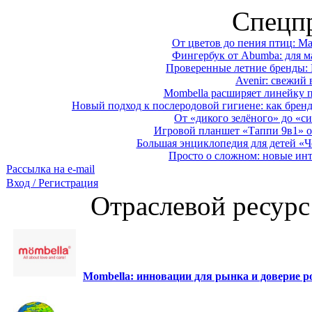
Спецп
От цветов до пения птиц: M
Фингербук от Abumba: для м
Проверенные летние бренды: 
Avenir: свежий 
Mombella расширяет линейку п
Новый подход к послеродовой гигиене: как брен
От «дикого зелёного» до «си
Игровой планшет «Таппи 9в1» о
Большая энциклопедия для детей «Ч
Просто о сложном: новые ин
Рассылка на e-mail
Вход / Регистрация
Отраслевой ресурс
Mombella: инновации для рынка и доверие ро