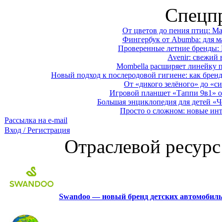
Спецп
От цветов до пения птиц: M
Фингербук от Abumba: для м
Проверенные летние бренды: 
Avenir: свежий 
Mombella расширяет линейку п
Новый подход к послеродовой гигиене: как брен
От «дикого зелёного» до «си
Игровой планшет «Таппи 9в1» о
Большая энциклопедия для детей «Ч
Просто о сложном: новые ин
Рассылка на e-mail
Вход / Регистрация
Отраслевой ресурс
Swandoo — новый бренд детских автомобиль