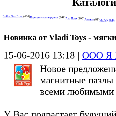
Каталоги
Бэйби Опт Груп
(406)
Царицынская игрушка
(269)
Аль Пако
(103)
Артиал
(81)
МаЛеК-БэБи
Новинка от Vladi Toys - мягк
15-06-2016 13:18
|
ООО Я 
Новое предложени
магнитные пазлы 
всеми любимыми 
У Вас подрастает будущий 