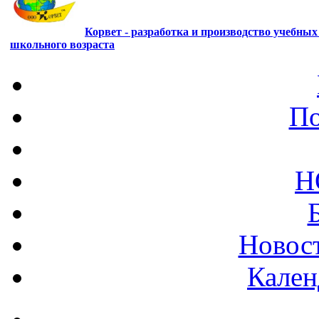
Корвет - разработка и производство учебны
школьного возраста
По
Н
Новост
Кален