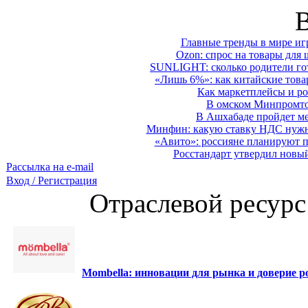
Главные тренды в мире иг
Ozon: спрос на товары для 
SUNLIGHT: сколько родители гот
«Лишь 6%»: как китайские това
Как маркетплейсы и ро
В омском Минпромтор
В Ашхабаде пройдет ме
Минфин: какую ставку НДС нужно
«Авито»: россияне планируют по
Росстандарт утвердил новы
Рассылка на e-mail
Вход / Регистрация
Отраслевой ресурс
Mombella: инновации для рынка и доверие ро