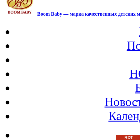
Boom Baby — марка качественных детских м
По
Н
Новост
Кален
RDT