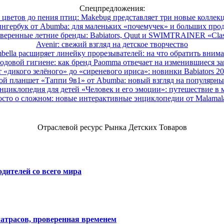
Спецпредложения:
 цветов до пения птиц: Makebug представляет три новые коллек
нгербук от Abumba: для маленьких «почемучек» и больших про
веренные летние бренды: Babiators, Quut и SWIMTRAINER «Clas
Avenir: свежий взгляд на детское творчество
ella расширяет линейку прорезывателей: на что обратить вним
одовой гигиене: как бренд Paomma отвечает на изменившиеся за
 «дикого зелёного» до «сиреневого ириса»: новинки Babiators 2
ой планшет «Таппи 9в1» от Abumba: новый взгляд на популярны
нциклопедия для детей «Человек и его эмоции»: путешествие в 
сто о сложном: новые интерактивные энциклопедии от Malama
Отраслевой ресурс Рынка Детских Товаров
дителей со всего мира
атрасов, проверенная временем