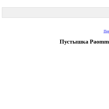
Пе
Пустышка Paomma с