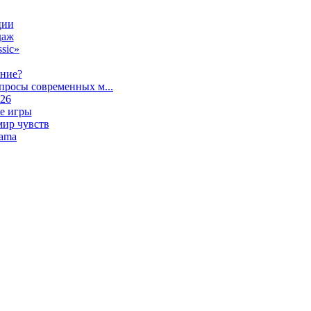
ции
даж
sic»
ание?
просы современных м...
026
е игры
мир чувств
lama