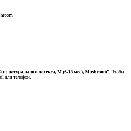
shroom
из натурального латекса, M (6-18 мес), Mushroom
". Чтобы
il или телефон.