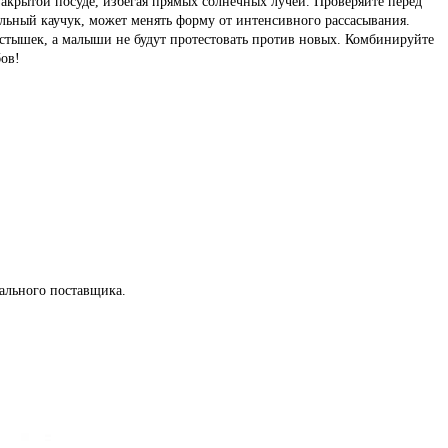
закрытой посуде, избегая прямых солнечных лучей. Проверяйте перед
льный каучук, может менять форму от интенсивного рассасывания.
устышек, а малыши не будут протестовать против новых. Комбинируйте
ов!
ального поставщика.