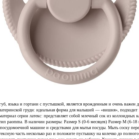
губ, языка и гортани с пустышкой, является врожденным и очень важен
материнской груди: идеальная форма для малышей — «вишня», подходит п
материал серии латекс: представляет собой млечный сок из коллоидны
отип paomma. В наличии размеры: Размер S (0-6 месяцев) Размер М (6-18
 в посудомоечной машине и средствами для мытья посуды. Мыть соску пе
тексную часть несколько раз и положите пустышку на колечко до полног