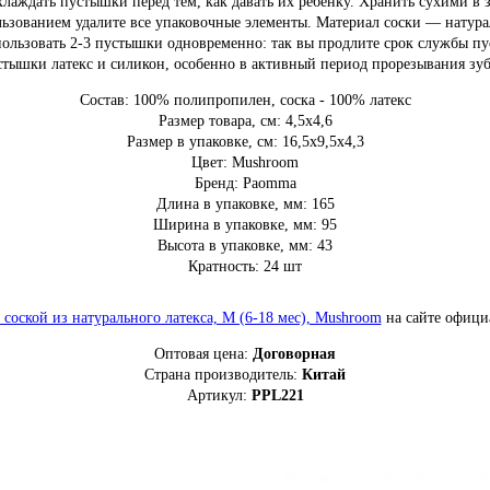
охлаждать пустышки перед тем, как давать их ребенку. Хранить сухими в 
зованием удалите все упаковочные элементы. Материал соски — натура
пользовать 2-3 пустышки одновременно: так вы продлите срок службы п
стышки латекс и силикон, особенно в активный период прорезывания зуб
Состав: 100% полипропилен, соска - 100% латекс
Размер товара, см: 4,5х4,6
Размер в упаковке, см: 16,5х9,5х4,3
Цвет: Mushroom
Бренд: Paomma
Длина в упаковке, мм: 165
Ширина в упаковке, мм: 95
Высота в упаковке, мм: 43
Кратность: 24 шт
оской из натурального латекса, M (6-18 мес), Mushroom
на сайте офици
Оптовая цена:
Договорная
Страна производитель:
Китай
Артикул:
PPL221