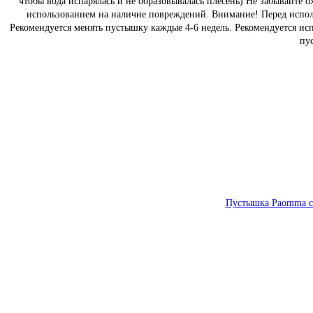
чтобы вода испарялась и не образовывалась плесень) Не забывайте 
использованием на наличие повреждений. Внимание! Перед исполь
Рекомендуется менять пустышку каждые 4-6 недель. Рекомендуется ис
пу
Пустышка Paomma с с