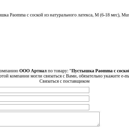
шка Paomma с соской из натурального латекса, M (6-18 мес), Mu
 компанию
ООО Артиал
по товару: "
Пустышка Paomma с соской 
этой компании могли связаться с Вами, обязательно укажите e-ma
Связаться с поставщиком