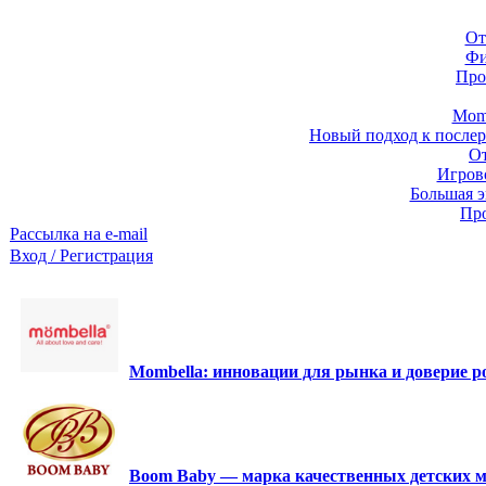
От
Фи
Про
Momb
Новый подход к послер
От
Игров
Большая э
Про
Рассылка на e-mail
Вход / Регистрация
Mombella: инновации для рынка и доверие ро
Boom Baby — марка качественных детских м