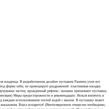
 для младенца. В разработанном дизайне пустышек Paomma учли все
од форму нёба; не провоцирует раздражений: пластиковая насадка
х каучуковых частиц; врожденный рефлекс: малыши принимают пустышку
 месяцев) Меры предосторожности и рекомендации: Нельзя кипятить и
ред каждым использованием теплой водой с мылом. В пустышку может
о высыхания. Влага испарится! (Вентиляционное отверстие необходимо,