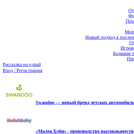
От
Фи
Про
Momb
Новый подход к послер
От
Игров
Большая э
Про
Рассылка на e-mail
Вход / Регистрация
Swandoo — новый бренд детских автомобиль
«Малек Бэби» - производство высококачест