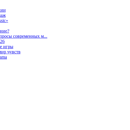
ции
даж
sic»
ание?
просы современных м...
026
е игры
мир чувств
lama