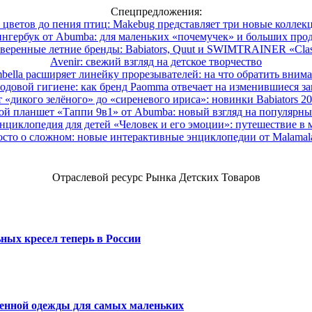
Спецпредложения:
 цветов до пения птиц: Makebug представляет три новые коллек
нгербук от Abumba: для маленьких «почемучек» и больших про
веренные летние бренды: Babiators, Quut и SWIMTRAINER «Clas
Avenir: свежий взгляд на детское творчество
ella расширяет линейку прорезывателей: на что обратить вним
одовой гигиене: как бренд Paomma отвечает на изменившиеся за
 «дикого зелёного» до «сиреневого ириса»: новинки Babiators 2
ой планшет «Таппи 9в1» от Abumba: новый взгляд на популярны
нциклопедия для детей «Человек и его эмоции»: путешествие в 
сто о сложном: новые интерактивные энциклопедии от Malama
Отраслевой ресурс Рынка Детских Товаров
ных кресел теперь в России
венной одежды для самых маленьких