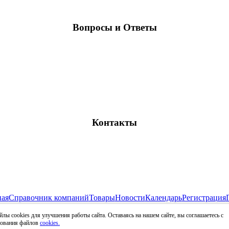
Вопросы и Ответы
Контакты
ная
Справочник компаний
Товары
Новости
Календарь
Регистрация
Все права защищены и охраняются законом
лы cookies для улучшения работы сайта. Оставаясь на нашем сайте, вы соглашаетесь с
009 - 2026 RDT-INFO.RU - Отраслевой ресурс рынка детских тов
зования файлов
cookies.