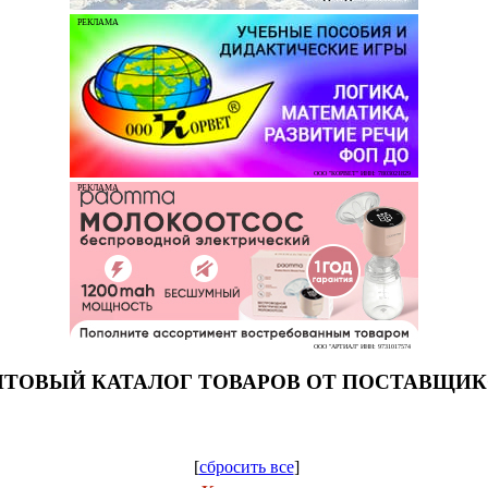
РЕКЛАМА
ООО "КОРВЕТ" ИНН: 7803021829
РЕКЛАМА
ООО "АРТИАЛ" ИНН: 9731017574
ТОВЫЙ КАТАЛОГ ТОВАРОВ ОТ ПОСТАВЩИ
[
сбросить все
]