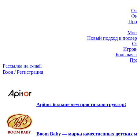
От
Фи
Про
Momb
Новый подход к послер
От
Игров
Большая э
Про
Рассылка на e-mail
Вход / Регистрация
Apitor: больше чем просто конструктор!
Boom Baby — марка качественных детских м