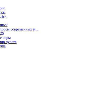
ции
даж
sic»
ание?
просы современных м...
026
е игры
мир чувств
lama