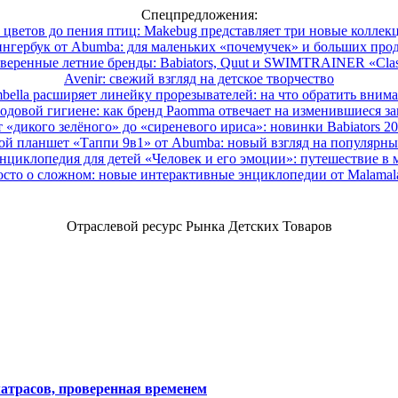
Спецпредложения:
 цветов до пения птиц: Makebug представляет три новые коллек
нгербук от Abumba: для маленьких «почемучек» и больших про
веренные летние бренды: Babiators, Quut и SWIMTRAINER «Clas
Avenir: свежий взгляд на детское творчество
ella расширяет линейку прорезывателей: на что обратить вним
одовой гигиене: как бренд Paomma отвечает на изменившиеся за
 «дикого зелёного» до «сиреневого ириса»: новинки Babiators 2
ой планшет «Таппи 9в1» от Abumba: новый взгляд на популярны
нциклопедия для детей «Человек и его эмоции»: путешествие в 
сто о сложном: новые интерактивные энциклопедии от Malama
Отраслевой ресурс Рынка Детских Товаров
атрасов, проверенная временем