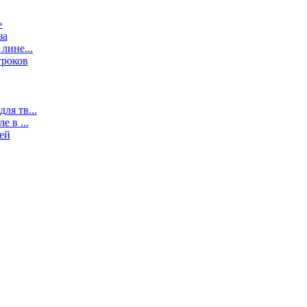
»
за
лине...
гроков
ля тв...
 в ...
ей