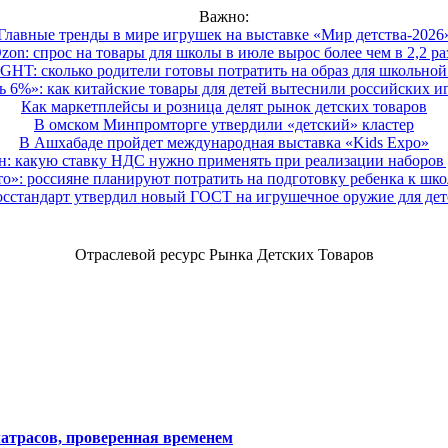
Важно:
Главные тренды в мире игрушек на выставке «Мир детства-2026
zon: спрос на товары для школы в июле вырос более чем в 2,2 ра
HT: сколько родители готовы потратить на образ для школьной 
 6%»: как китайские товары для детей вытеснили российских и
Как маркетплейсы и розница делят рынок детских товаров
В омском Минпромторге утвердили «детский» кластер
В Ашхабаде пройдет международная выставка «Kids Expo»
 какую ставку НДС нужно применять при реализации наборов д
о»: россияне планируют потратить на подготовку ребенка к школе
осстандарт утвердил новый ГОСТ на игрушечное оружие для дет
Отраслевой ресурс Рынка Детских Товаров
атрасов, проверенная временем