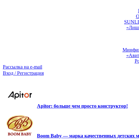
O
SUNLIG
«Лишь
Минфин:
«Авит
Р
Рассылка на e-mail
Вход / Регистрация
Apitor: больше чем просто конструктор!
Boom Baby — марка качественных детских м