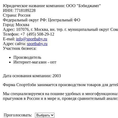
Юридическое название компании:
ООО "Бэбиджамп"
ИНН:
7718189228
Страна:
Россия
Федеральный округ РФ:
Центральный ФО
Город:
Москва
Адрес:
107076, г. Москва, вн. тер. г. муниципальный округ Сок
Телефон:
+7
(495)
508-29-12
E-mail:
info@sportbaby.ru
Адрес сайта:
sportbaby.ru
Участник бизнеса:
Производитель
Интернет-магазин - опт
Дата основания компании:
2003
Фирма Спортбэби занимается производством товаров для детей 
Мы специализируемся на пошиве удобных и многофункциональ
прыгунков в России и в мире и, проведя сравнительный анали
Проголосовать: