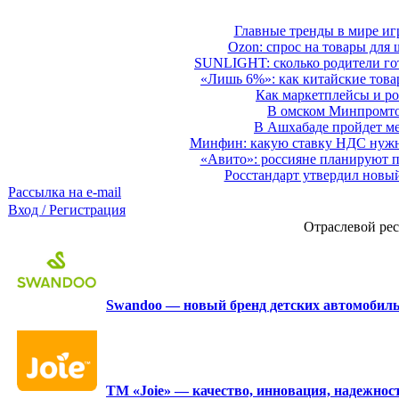
Главные тренды в мире иг
Ozon: спрос на товары для 
SUNLIGHT: сколько родители гот
«Лишь 6%»: как китайские това
Как маркетплейсы и ро
В омском Минпромтор
В Ашхабаде пройдет ме
Минфин: какую ставку НДС нужно
«Авито»: россияне планируют по
Росстандарт утвердил новы
Рассылка на e-mail
Вход / Регистрация
Отраслевой рес
Swandoo — новый бренд детских автомобиль
ТМ «Joie» — качество, инновация, надежност