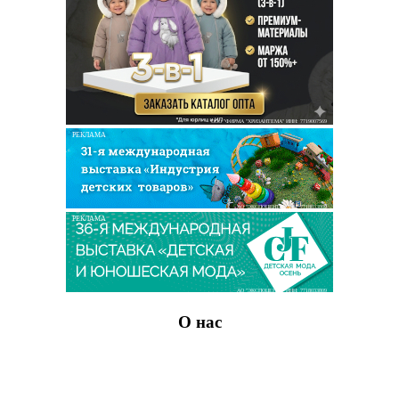
ООО "ФИРМА "ХРИЗАНТЕМА" ИНН: 7719007569
РЕКЛАМА
АО "ЭКСПОЦЕНТР" ИНН: 7718033809
РЕКЛАМА
АО "ЭКСПОЦЕНТР" ИНН: 7718033809
О нас