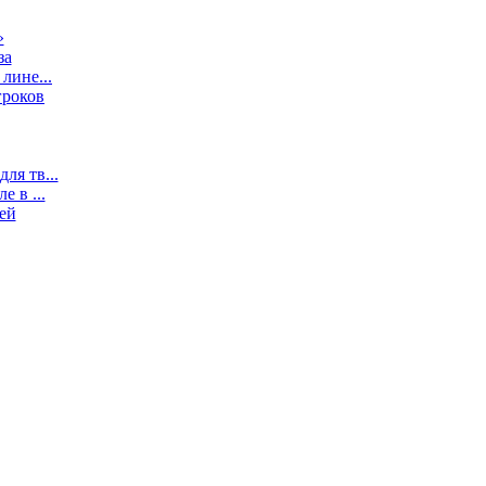
»
за
лине...
гроков
ля тв...
 в ...
ей