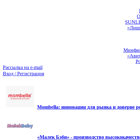
O
SUNLIG
«Лишь
Минфин:
«Авит
Р
Рассылка на e-mail
Вход / Регистрация
Mombella: инновации для рынка и доверие ро
«Малек Бэби» - производство высококачест