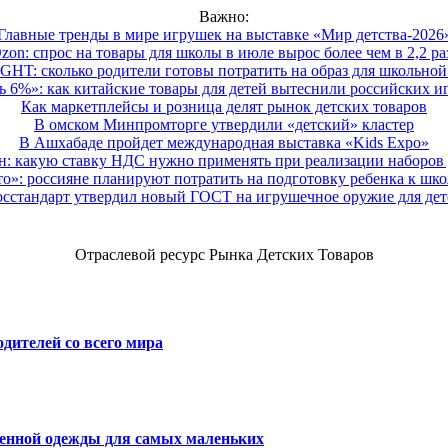
Важно:
Главные тренды в мире игрушек на выставке «Мир детства-2026
zon: спрос на товары для школы в июле вырос более чем в 2,2 ра
HT: сколько родители готовы потратить на образ для школьной 
 6%»: как китайские товары для детей вытеснили российских и
Как маркетплейсы и розница делят рынок детских товаров
В омском Минпромторге утвердили «детский» кластер
В Ашхабаде пройдет международная выставка «Kids Expo»
 какую ставку НДС нужно применять при реализации наборов д
о»: россияне планируют потратить на подготовку ребенка к школе
осстандарт утвердил новый ГОСТ на игрушечное оружие для дет
Отраслевой ресурс Рынка Детских Товаров
дителей со всего мира
венной одежды для самых маленьких