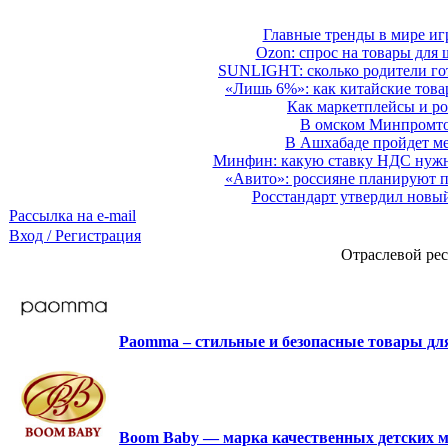
Главные тренды в мире иг
Ozon: спрос на товары для 
SUNLIGHT: сколько родители гот
«Лишь 6%»: как китайские това
Как маркетплейсы и ро
В омском Минпромтор
В Ашхабаде пройдет ме
Минфин: какую ставку НДС нужно
«Авито»: россияне планируют по
Росстандарт утвердил новы
Рассылка на e-mail
Вход / Регистрация
Отраслевой рес
Paomma – стильные и безопасные товары д
Boom Baby — марка качественных детских м