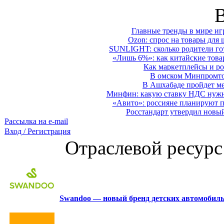
Главные тренды в мире иг
Ozon: спрос на товары для 
SUNLIGHT: сколько родители гот
«Лишь 6%»: как китайские това
Как маркетплейсы и ро
В омском Минпромтор
В Ашхабаде пройдет ме
Минфин: какую ставку НДС нужно
«Авито»: россияне планируют по
Росстандарт утвердил новы
Рассылка на e-mail
Вход / Регистрация
Отраслевой ресурс
Swandoo — новый бренд детских автомобиль