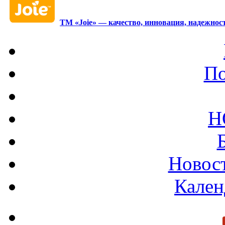
ТМ «Joie» — качество, инновация, надежност
По
Н
Новост
Кален