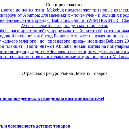
Спецпредложения:
 цветов до пения птиц: Makebug представляет три новые коллек
нгербук от Abumba: для маленьких «почемучек» и больших про
веренные летние бренды: Babiators, Quut и SWIMTRAINER «Clas
Avenir: свежий взгляд на детское творчество
ella расширяет линейку прорезывателей: на что обратить вним
одовой гигиене: как бренд Paomma отвечает на изменившиеся за
 «дикого зелёного» до «сиреневого ириса»: новинки Babiators 2
ой планшет «Таппи 9в1» от Abumba: новый взгляд на популярны
нциклопедия для детей «Человек и его эмоции»: путешествие в 
сто о сложном: новые интерактивные энциклопедии от Malama
Отраслевой ресурс Рынка Детских Товаров
ля новорожденных в скандинавском минимализме!
ь и безопасность детских товаров