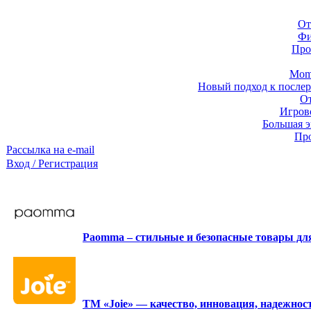
От
Фи
Про
Momb
Новый подход к послер
От
Игров
Большая э
Про
Рассылка на e-mail
Вход / Регистрация
Paomma – стильные и безопасные товары д
ТМ «Joie» — качество, инновация, надежност