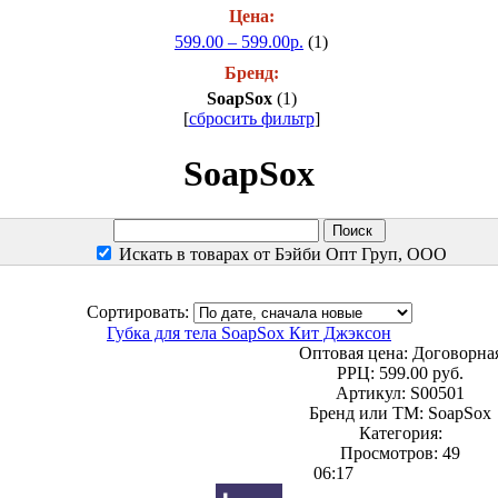
Цена:
599.00 – 599.00р.
(1)
Бренд:
SoapSox
(1)
[
сбросить фильтр
]
SoapSox
Искать в товарах от Бэйби Опт Груп, ООО
Сортировать:
Губка для тела SoapSox Кит Джэксон
Оптовая цена:
Договорна
РРЦ:
599.00 руб.
Артикул: S00501
Бренд или ТМ: SoapSox
Категория:
Просмотров: 49
06:17