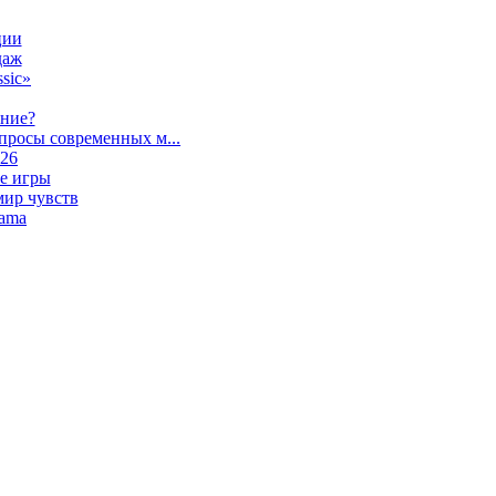
ции
даж
sic»
ание?
просы современных м...
026
е игры
мир чувств
lama