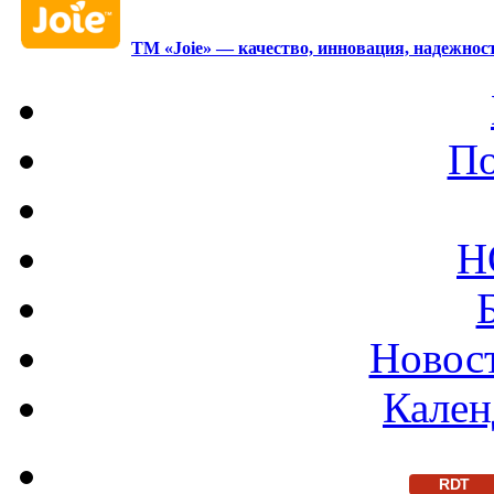
ТМ «Joie» — качество, инновация, надежност
По
Н
Новост
Кален
RDT