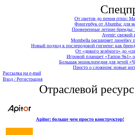
Спецп
От цветов до пения птиц: M
Фингербук от Abumba: для м
Проверенные летние бренды: 
Avenir: свежий 
Mombella расширяет линейку п
Новый подход к послеродовой гигиене: как брен
От «дикого зелёного» до «си
Игровой планшет «Таппи 9в1» о
Большая энциклопедия для детей «Ч
Просто о сложном: новые ин
Рассылка на e-mail
Вход / Регистрация
Отраслевой ресурс
Apitor: больше чем просто конструктор!