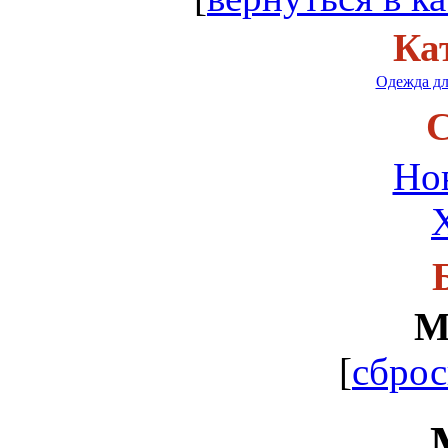
Ка
Одежда дл
С
Но
М
[
сброс