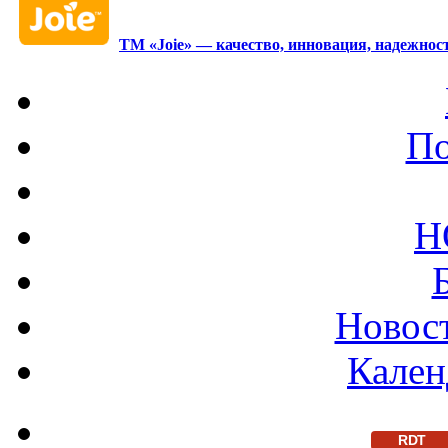
ТМ «Joie» — качество, инновация, надежност
По
Н
Новост
Кален
RDT