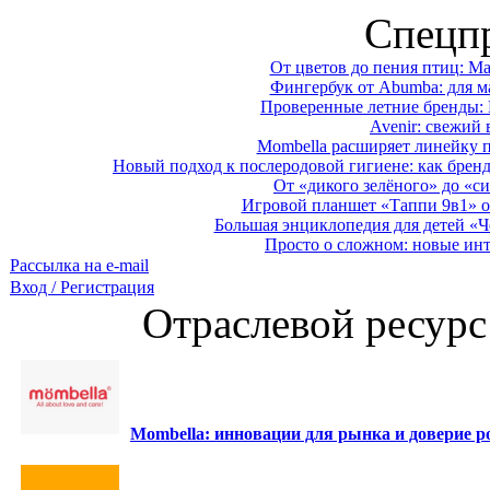
Спецп
От цветов до пения птиц: M
Фингербук от Abumba: для м
Проверенные летние бренды: 
Avenir: свежий 
Mombella расширяет линейку п
Новый подход к послеродовой гигиене: как брен
От «дикого зелёного» до «си
Игровой планшет «Таппи 9в1» о
Большая энциклопедия для детей «Ч
Просто о сложном: новые ин
Рассылка на e-mail
Вход / Регистрация
Отраслевой ресурс
Mombella: инновации для рынка и доверие ро