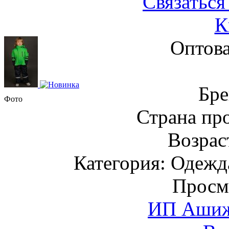
Связаться
К
Оптова
Бре
Фото
Страна пр
Возраст
Категория: Одежда
Просм
ИП Ашиже