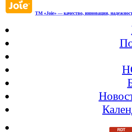
ТМ «Joie» — качество, инновация, надежност
По
Н
Новост
Кален
RDT