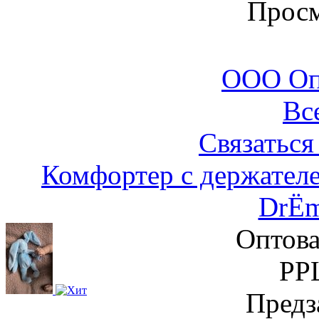
Просм
ООО Оп
Вс
Связаться
Комфортер с держател
DrЁm
Оптова
РР
Предз