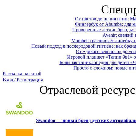
Спецп
От цветов до пения птиц: M
Фингербук от Abumba: для м
Проверенные летние бренды: 
Avenir: свежий 
Mombella расширяет линейку п
Новый подход к послеродовой гигиене: как брен
От «дикого зелёного» до «си
Игровой планшет «Таппи 9в1» о
Большая энциклопедия для детей «Ч
Просто о сложном: новые ин
Рассылка на e-mail
Вход / Регистрация
Отраслевой ресурс
Swandoo — новый бренд детских автомобиль