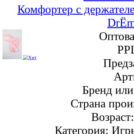
Комфортер с держател
DrЁm
Оптова
РР
Предз
Арт
Бренд или
Страна прои
Возраст
Категория: Игр