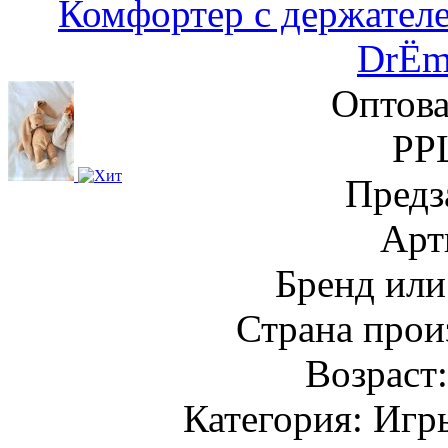
Комфортер с держател
DrЁm
Оптова
РР
Предз
Арт
Бренд или
Страна прои
Возраст
Категория: Игр