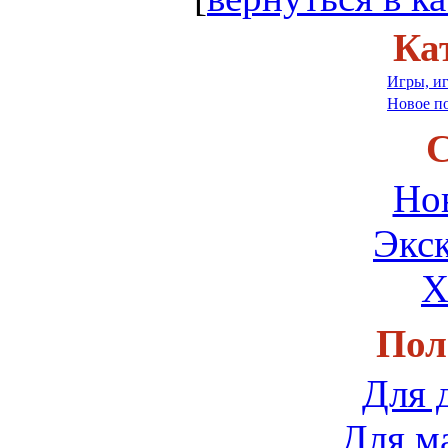
Ка
Игры, и
Новое п
С
Но
Экс
Х
Пол
Для 
Для м