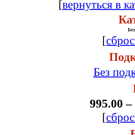
[
вернуться в ка
Ка
Без
[
сброс
Подк
Без под
995.00 –
[
сброс