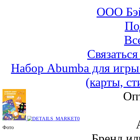
ООО Бэ
По
Вс
Связаться
Набор Abumba для игры
(карты, ст
Оп
Фото
Бренд и