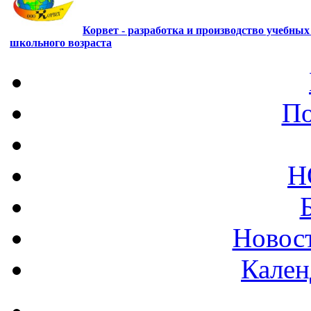
Корвет - разработка и производство учебны
школьного возраста
По
Н
Новост
Кален