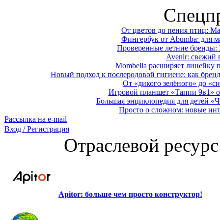
Спецп
От цветов до пения птиц: M
Фингербук от Abumba: для м
Проверенные летние бренды: 
Avenir: свежий 
Mombella расширяет линейку п
Новый подход к послеродовой гигиене: как брен
От «дикого зелёного» до «си
Игровой планшет «Таппи 9в1» о
Большая энциклопедия для детей «Ч
Просто о сложном: новые ин
Рассылка на e-mail
Вход / Регистрация
Отраслевой ресурс
Apitor: больше чем просто конструктор!