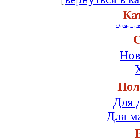
Ка
Одежда для
С
Нов
Пол
Для 
Для м