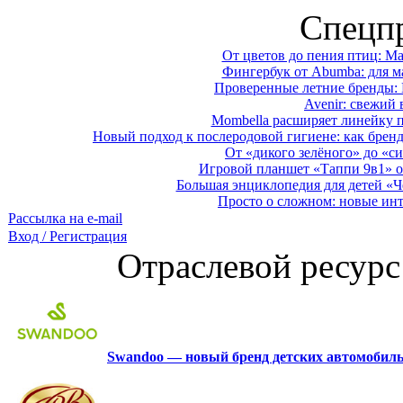
Спецп
От цветов до пения птиц: M
Фингербук от Abumba: для м
Проверенные летние бренды: 
Avenir: свежий 
Mombella расширяет линейку п
Новый подход к послеродовой гигиене: как брен
От «дикого зелёного» до «си
Игровой планшет «Таппи 9в1» о
Большая энциклопедия для детей «Ч
Просто о сложном: новые ин
Рассылка на e-mail
Вход / Регистрация
Отраслевой ресурс
Swandoo — новый бренд детских автомобиль