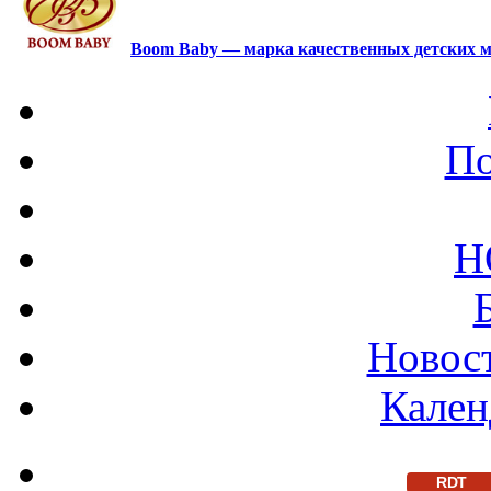
Boom Baby — марка качественных детских м
По
Н
Новост
Кален
RDT