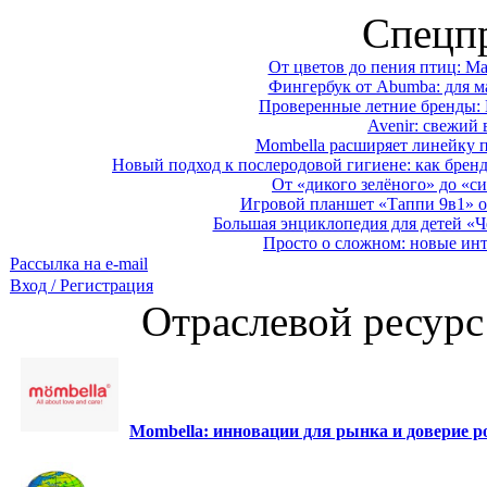
Спецп
От цветов до пения птиц: M
Фингербук от Abumba: для м
Проверенные летние бренды: 
Avenir: свежий 
Mombella расширяет линейку п
Новый подход к послеродовой гигиене: как брен
От «дикого зелёного» до «си
Игровой планшет «Таппи 9в1» о
Большая энциклопедия для детей «Ч
Просто о сложном: новые ин
Рассылка на e-mail
Вход / Регистрация
Отраслевой ресурс
Mombella: инновации для рынка и доверие ро