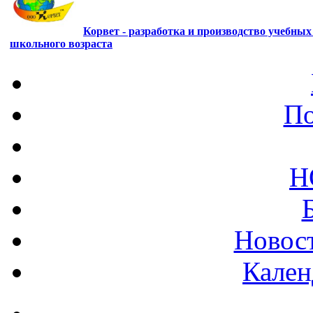
Корвет - разработка и производство учебны
школьного возраста
По
Н
Новост
Кален