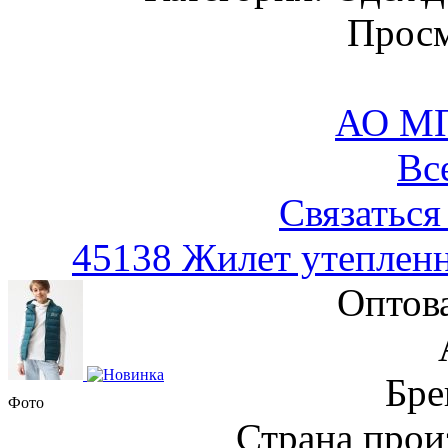
Просм
АО М
Вс
Связаться
45138 Жилет утеплен
Оптов
Бре
Фото
Страна прои