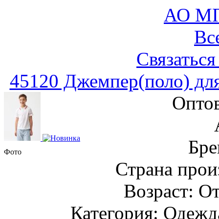
АО М
Вс
Связаться
45120 Джемпер(поло) дл
Оптов
Бре
Фото
Страна прои
Возраст: От
Категория: Одежда