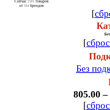
Сейчас
товаров
5501
от
брендов
104
[
сбр
Ка
Бе
[
сброс
Подк
Без под
805.00 –
[
сброс