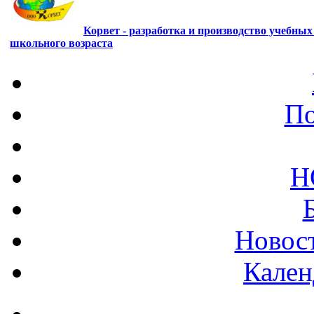
Корвет - разработка и производство учебны
школьного возраста
По
Н
Новост
Кален