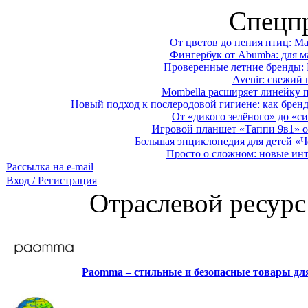
Спецп
От цветов до пения птиц: M
Фингербук от Abumba: для м
Проверенные летние бренды: 
Avenir: свежий 
Mombella расширяет линейку п
Новый подход к послеродовой гигиене: как брен
От «дикого зелёного» до «си
Игровой планшет «Таппи 9в1» о
Большая энциклопедия для детей «Ч
Просто о сложном: новые ин
Рассылка на e-mail
Вход / Регистрация
Отраслевой ресурс
Paomma – стильные и безопасные товары д