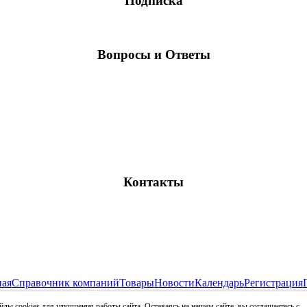
Подписка
Вопросы и Ответы
Контакты
ная
Справочник компаний
Товары
Новости
Календарь
Регистрация
Все права защищены и охраняются законом
лы cookies для улучшения работы сайта. Оставаясь на нашем сайте, вы соглашаетесь с