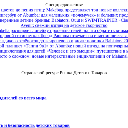
Спецпредложения:
 цветов до пения птиц: Makebug представляет три новые коллек
нгербук от Abumba: для маленьких «почемучек» и больших про
веренные летние бренды: Babiators, Quut и SWIMTRAINER «Clas
Avenir: свежий взгляд на детское творчество
ella расширяет линейку прорезывателей: на что обратить вним
одовой гигиене: как бренд Paomma отвечает на изменившиеся за
 «дикого зелёного» до «сиреневого ириса»: новинки Babiators 2
ой планшет «Таппи 9в1» от Abumba: новый взгляд на популярны
нциклопедия для детей «Человек и его эмоции»: путешествие в 
сто о сложном: новые интерактивные энциклопедии от Malama
Отраслевой ресурс Рынка Детских Товаров
дителей со всего мира
ь и безопасность детских товаров