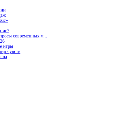
ции
даж
sic»
ание?
просы современных м...
026
е игры
мир чувств
lama