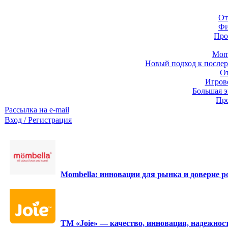
От
Фи
Про
Momb
Новый подход к послер
От
Игров
Большая э
Про
Рассылка на e-mail
Вход / Регистрация
Mombella: инновации для рынка и доверие ро
ТМ «Joie» — качество, инновация, надежност