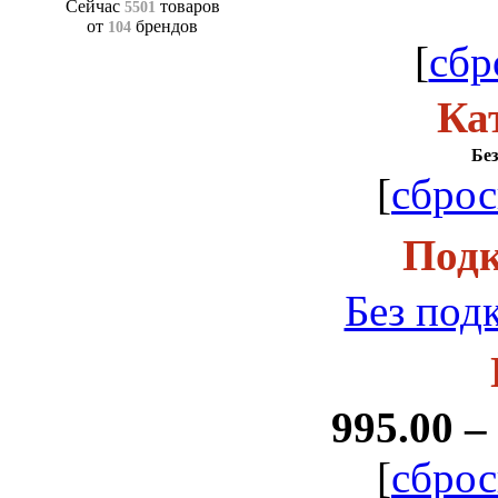
Сейчас
товаров
5501
от
брендов
104
[
сбр
Ка
Без
[
сброс
Подк
Без под
995.00 –
[
сброс