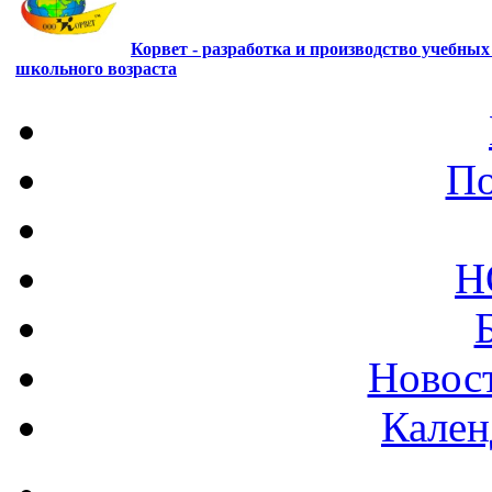
Корвет - разработка и производство учебны
школьного возраста
По
Н
Новост
Кален