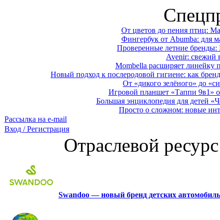
Спецп
От цветов до пения птиц: M
Фингербук от Abumba: для м
Проверенные летние бренды: 
Avenir: свежий 
Mombella расширяет линейку п
Новый подход к послеродовой гигиене: как брен
От «дикого зелёного» до «си
Игровой планшет «Таппи 9в1» о
Большая энциклопедия для детей «Ч
Просто о сложном: новые ин
Рассылка на e-mail
Вход / Регистрация
Отраслевой ресурс
Swandoo — новый бренд детских автомобиль