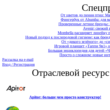
Спецп
От цветов до пения птиц: M
Фингербук от Abumba: для м
Проверенные летние бренды: 
Avenir: свежий 
Mombella расширяет линейку п
Новый подход к послеродовой гигиене: как брен
От «дикого зелёного» до «си
Игровой планшет «Таппи 9в1» о
Большая энциклопедия для детей «Ч
Просто о сложном: новые ин
Рассылка на e-mail
Вход / Регистрация
Отраслевой ресурс
Apitor: больше чем просто конструктор!