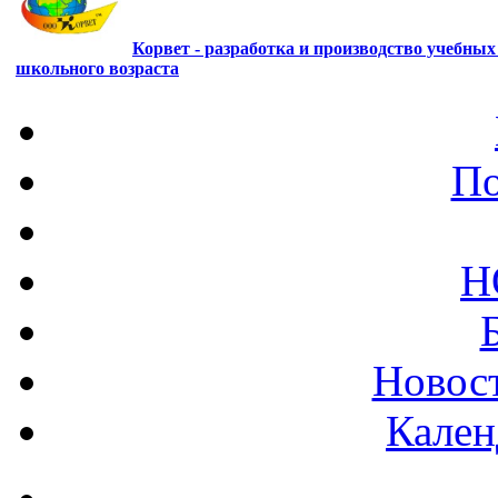
Корвет - разработка и производство учебны
школьного возраста
По
Н
Новост
Кален