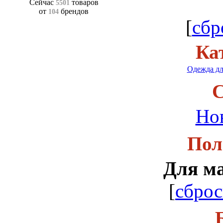
Сейчас
товаров
5501
от
брендов
104
[
сбр
Ка
Одежда дл
С
Но
Пол
Для м
[
сброс