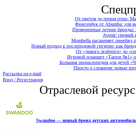
Спецп
От цветов до пения птиц: M
Фингербук от Abumba: для м
Проверенные летние бренды: 
Avenir: свежий 
Mombella расширяет линейку п
Новый подход к послеродовой гигиене: как брен
От «дикого зелёного» до «си
Игровой планшет «Таппи 9в1» о
Большая энциклопедия для детей «Ч
Просто о сложном: новые ин
Рассылка на e-mail
Вход / Регистрация
Отраслевой ресурс
Swandoo — новый бренд детских автомобиль