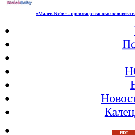
«Малек Бэби» - производство высококачест
По
Н
Новост
Кален
RDT