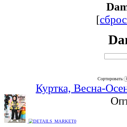
Dam
[
сброс
Da
Сортировать:
Куртка, Весна-Осе
Опт