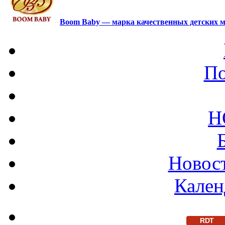
Boom Baby — марка качественных детских м
По
Н
Новост
Кален
RDT