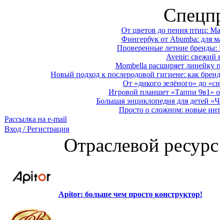
Спецп
От цветов до пения птиц: M
Фингербук от Abumba: для м
Проверенные летние бренды: 
Avenir: свежий 
Mombella расширяет линейку п
Новый подход к послеродовой гигиене: как брен
От «дикого зелёного» до «си
Игровой планшет «Таппи 9в1» о
Большая энциклопедия для детей «Ч
Просто о сложном: новые ин
Рассылка на e-mail
Вход / Регистрация
Отраслевой ресурс
Apitor: больше чем просто конструктор!