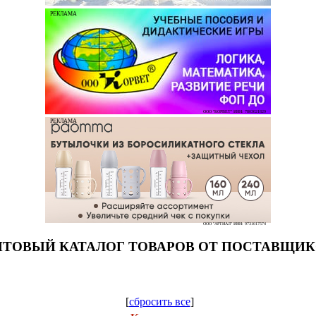
РЕКЛАМА
ООО "КОРВЕТ" ИНН: 7803021829
РЕКЛАМА
ООО "АРТИАЛ" ИНН: 9731017574
ТОВЫЙ КАТАЛОГ ТОВАРОВ ОТ ПОСТАВЩИ
[
сбросить все
]