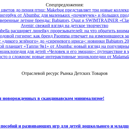
Спецпредложения:
 цветов до пения птиц: Makebug представляет три новые коллек
нгербук от Abumba: для маленьких «почемучек» и больших про
веренные летние бренды: Babiators, Quut и SWIMTRAINER «Clas
Avenir: свежий взгляд на детское творчество
ella расширяет линейку прорезывателей: на что обратить вним
одовой гигиене: как бренд Paomma отвечает на изменившиеся за
 «дикого зелёного» до «сиреневого ириса»: новинки Babiators 2
ой планшет «Таппи 9в1» от Abumba: новый взгляд на популярны
нциклопедия для детей «Человек и его эмоции»: путешествие в 
сто о сложном: новые интерактивные энциклопедии от Malama
Отраслевой ресурс Рынка Детских Товаров
ля новорожденных в скандинавском минимализме!
х пособий и развивающих игр для детей дошкольного и младш