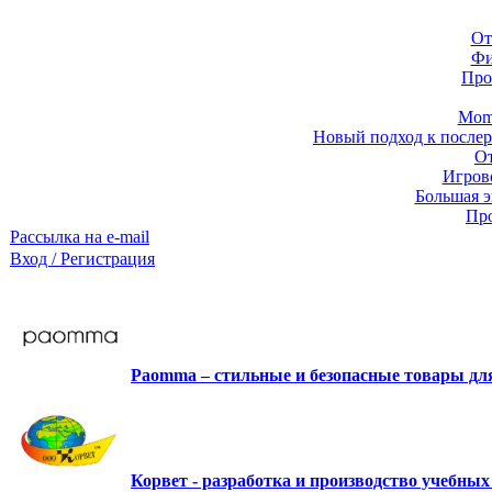
От
Фи
Про
Momb
Новый подход к послер
От
Игров
Большая э
Про
Рассылка на e-mail
Вход / Регистрация
Paomma – стильные и безопасные товары д
Корвет - разработка и производство учебны