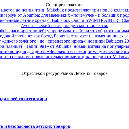
Спецпредложения:
 цветов до пения птиц: Makebug представляет три новые коллек
нгербук от Abumba: для маленьких «почемучек» и больших про
веренные летние бренды: Babiators, Quut и SWIMTRAINER «Clas
Avenir: свежий взгляд на детское творчество
ella расширяет линейку прорезывателей: на что обратить вним
одовой гигиене: как бренд Paomma отвечает на изменившиеся за
 «дикого зелёного» до «сиреневого ириса»: новинки Babiators 2
ой планшет «Таппи 9в1» от Abumba: новый взгляд на популярны
нциклопедия для детей «Человек и его эмоции»: путешествие в 
сто о сложном: новые интерактивные энциклопедии от Malama
Отраслевой ресурс Рынка Детских Товаров
дителей со всего мира
ь и безопасность детских товаров