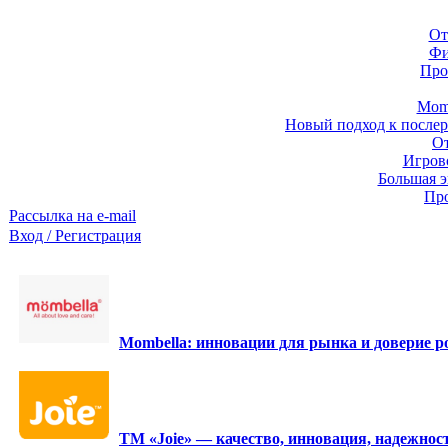
От
Фи
Про
Momb
Новый подход к послер
От
Игров
Большая э
Про
Рассылка на e-mail
Вход / Регистрация
Mombella: инновации для рынка и доверие ро
ТМ «Joie» — качество, инновация, надежност