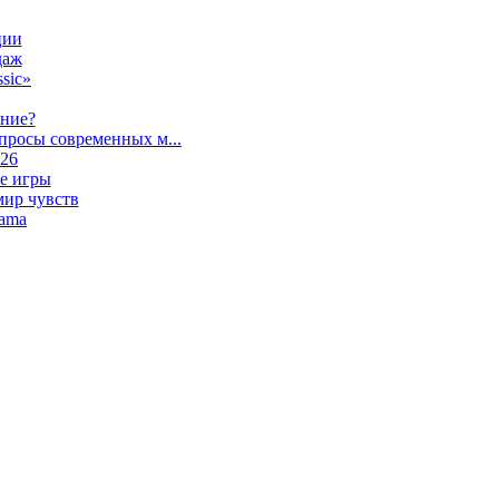
ции
даж
sic»
ание?
просы современных м...
026
е игры
мир чувств
lama