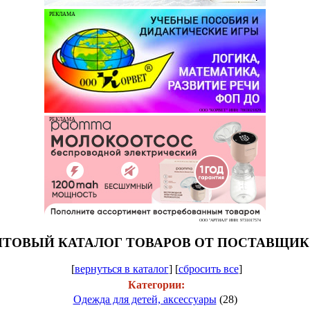
РЕКЛАМА
ООО "КОРВЕТ" ИНН: 7803021829
РЕКЛАМА
ООО "АРТИАЛ" ИНН: 9731017574
ТОВЫЙ КАТАЛОГ ТОВАРОВ ОТ ПОСТАВЩИ
[
вернуться в каталог
]
[
сбросить все
]
Категории:
Одежда для детей, аксессуары
(28)