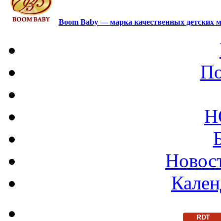
Boom Baby — марка качественных детских м
По
Н
Новост
Кален
RDT