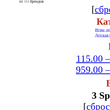
от
брендов
104
[
сбр
Ка
Игры, и
Детская 
115.00 –
959.00 –
3 Sp
[
сброс