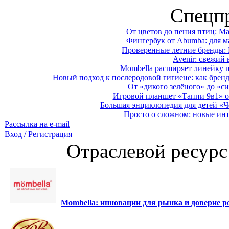
Спецп
От цветов до пения птиц: M
Фингербук от Abumba: для м
Проверенные летние бренды: 
Avenir: свежий 
Mombella расширяет линейку п
Новый подход к послеродовой гигиене: как брен
От «дикого зелёного» до «си
Игровой планшет «Таппи 9в1» о
Большая энциклопедия для детей «Ч
Просто о сложном: новые ин
Рассылка на e-mail
Вход / Регистрация
Отраслевой ресурс
Mombella: инновации для рынка и доверие ро