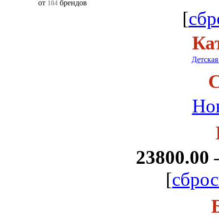
от
брендов
104
[
сбр
Ка
Детская
С
Но
23800.00 
[
сброс