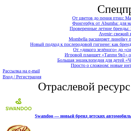
Спецп
От цветов до пения птиц: M
Фингербук от Abumba: для м
Проверенные летние бренды: 
Avenir: свежий 
Mombella расширяет линейку п
Новый подход к послеродовой гигиене: как брен
От «дикого зелёного» до «си
Игровой планшет «Таппи 9в1» о
Большая энциклопедия для детей «Ч
Просто о сложном: новые ин
Рассылка на e-mail
Вход / Регистрация
Отраслевой ресурс
Swandoo — новый бренд детских автомобиль