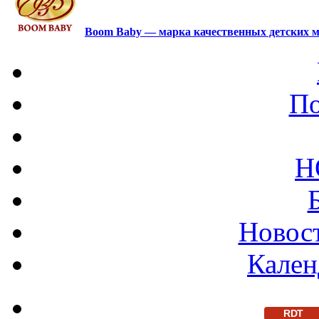
Boom Baby — марка качественных детских м
По
Н
Новост
Кален
RDT