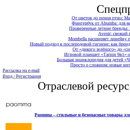
Спецп
От цветов до пения птиц: M
Фингербук от Abumba: для м
Проверенные летние бренды: 
Avenir: свежий 
Mombella расширяет линейку п
Новый подход к послеродовой гигиене: как брен
От «дикого зелёного» до «си
Игровой планшет «Таппи 9в1» о
Большая энциклопедия для детей «Ч
Просто о сложном: новые ин
Рассылка на e-mail
Вход / Регистрация
Отраслевой ресурс
Paomma – стильные и безопасные товары д