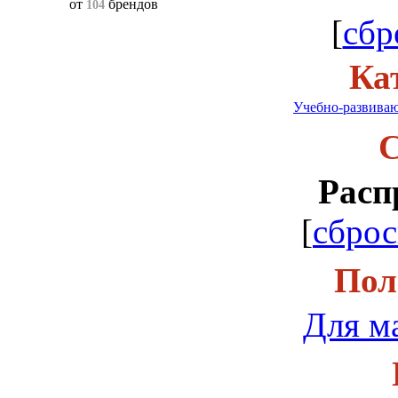
от
брендов
104
[
сбр
Ка
Учебно-развиваю
С
Расп
[
сброс
Пол
Для м