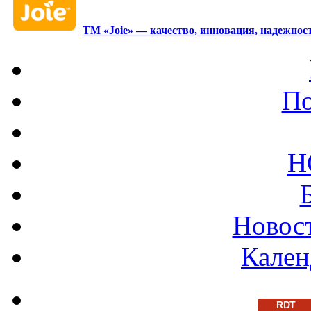
ТМ «Joie» — качество, инновация, надежност
По
Н
Новост
Кален
RDT