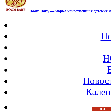
Boom Baby — марка качественных детских м
По
Н
Новост
Кален
RDT