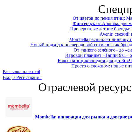
Спецп
От цветов до пения птиц: M
Фингербук от Abumba: для м
Проверенные летние бренды: 
Avenir: свежий 
Mombella расширяет линейку п
Новый подход к послеродовой гигиене: как брен
От «дикого зелёного» до «си
Игровой планшет «Таппи 9в1» о
Большая энциклопедия для детей «Ч
Просто о сложном: новые ин
Рассылка на e-mail
Вход / Регистрация
Отраслевой ресурс
Mombella: инновации для рынка и доверие ро