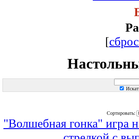
Ра
[
сброс
Настольны
Искат
Сортировать:
"Волшебная гонка" игра н
стрелкой с вы