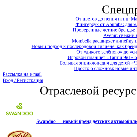
Спецп
От цветов до пения птиц: M
Фингербук от Abumba: для м
Проверенные летние бренды: 
Avenir: свежий 
Mombella расширяет линейку п
Новый подход к послеродовой гигиене: как брен
От «дикого зелёного» до «си
Игровой планшет «Таппи 9в1» о
Большая энциклопедия для детей «Ч
Просто о сложном: новые ин
Рассылка на e-mail
Вход / Регистрация
Отраслевой ресурс
Swandoo — новый бренд детских автомобиль