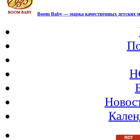
Boom Baby — марка качественных детских м
По
Н
Новост
Кален
RDT