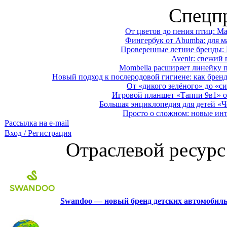
Спецп
От цветов до пения птиц: M
Фингербук от Abumba: для м
Проверенные летние бренды: 
Avenir: свежий 
Mombella расширяет линейку п
Новый подход к послеродовой гигиене: как брен
От «дикого зелёного» до «си
Игровой планшет «Таппи 9в1» о
Большая энциклопедия для детей «Ч
Просто о сложном: новые ин
Рассылка на e-mail
Вход / Регистрация
Отраслевой ресурс
Swandoo — новый бренд детских автомобиль