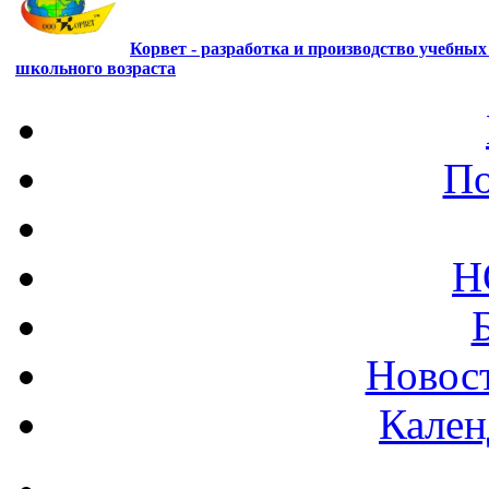
Корвет - разработка и производство учебны
школьного возраста
По
Н
Новост
Кален