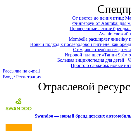
Спецп
От цветов до пения птиц: M
Фингербук от Abumba: для м
Проверенные летние бренды: 
Avenir: свежий 
Mombella расширяет линейку п
Новый подход к послеродовой гигиене: как брен
От «дикого зелёного» до «си
Игровой планшет «Таппи 9в1» о
Большая энциклопедия для детей «Ч
Просто о сложном: новые ин
Рассылка на e-mail
Вход / Регистрация
Отраслевой ресурс
Swandoo — новый бренд детских автомобиль