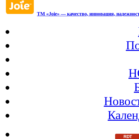
ТМ «Joie» — качество, инновация, надежност
По
Н
Новост
Кален
RDT