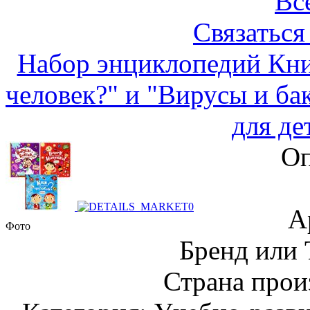
Вс
Связаться
Набор энциклопедий Кни
человек?" и "Вирусы и б
для де
Оп
А
Фото
Бренд или
Страна прои