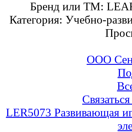
Бренд или ТМ: LE
Категория: Учебно-разв
Прос
ООО Сен
По
Вс
Связаться
LER5073 Развивающая игр
эл