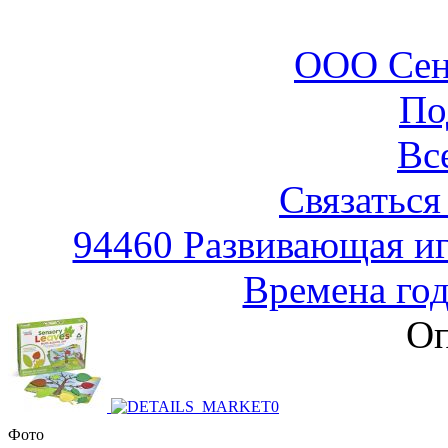
ООО Сен
По
Вс
Связаться
94460 Развивающая иг
Времена год
Оп
Фото