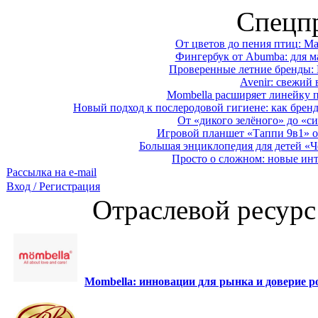
Спецп
От цветов до пения птиц: M
Фингербук от Abumba: для м
Проверенные летние бренды: 
Avenir: свежий 
Mombella расширяет линейку п
Новый подход к послеродовой гигиене: как брен
От «дикого зелёного» до «си
Игровой планшет «Таппи 9в1» о
Большая энциклопедия для детей «Ч
Просто о сложном: новые ин
Рассылка на e-mail
Вход / Регистрация
Отраслевой ресурс
Mombella: инновации для рынка и доверие ро