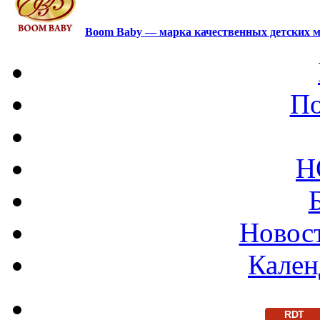
Boom Baby — марка качественных детских м
По
Н
Новост
Кален
RDT