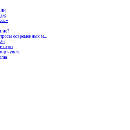
ции
даж
sic»
ание?
просы современных м...
026
е игры
мир чувств
lama