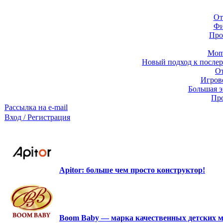
От
Фи
Про
Momb
Новый подход к послер
От
Игров
Большая э
Про
Рассылка на e-mail
Вход / Регистрация
Apitor: больше чем просто конструктор!
Boom Baby — марка качественных детских м