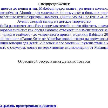
Спецпредложения:
 цветов до пения птиц: Makebug представляет три новые коллек
нгербук от Abumba: для маленьких «почемучек» и больших про
веренные летние бренды: Babiators, Quut и SWIMTRAINER «Clas
Avenir: свежий взгляд на детское творчество
ella расширяет линейку прорезывателей: на что обратить вним
одовой гигиене: как бренд Paomma отвечает на изменившиеся за
 «дикого зелёного» до «сиреневого ириса»: новинки Babiators 2
ой планшет «Таппи 9в1» от Abumba: новый взгляд на популярны
нциклопедия для детей «Человек и его эмоции»: путешествие в 
сто о сложном: новые интерактивные энциклопедии от Malama
Отраслевой ресурс Рынка Детских Товаров
атрасов, проверенная временем