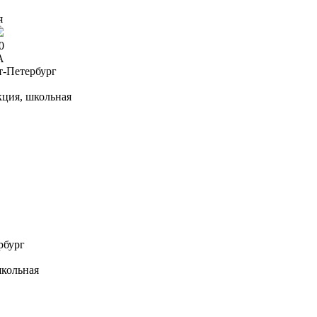
я
0
A
т-Петербург
кция, школьная
рбург
школьная