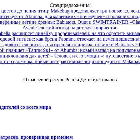
Спецпредложения:
 цветов до пения птиц: Makebug представляет три новые коллек
нгербук от Abumba: для маленьких «почемучек» и больших про
веренные летние бренды: Babiators, Quut и SWIMTRAINER «Clas
Avenir: свежий взгляд на детское творчество
ella расширяет линейку прорезывателей: на что обратить вним
одовой гигиене: как бренд Paomma отвечает на изменившиеся за
 «дикого зелёного» до «сиреневого ириса»: новинки Babiators 2
ой планшет «Таппи 9в1» от Abumba: новый взгляд на популярны
нциклопедия для детей «Человек и его эмоции»: путешествие в 
сто о сложном: новые интерактивные энциклопедии от Malama
Отраслевой ресурс Рынка Детских Товаров
дителей со всего мира
атрасов, проверенная временем