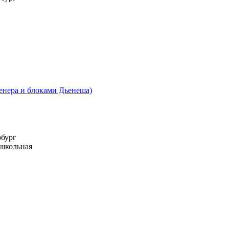
нера и блоками Дьенеша)
рбург
 школьная