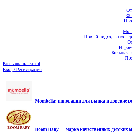
От
Фи
Про
Momb
Новый подход к послер
От
Игров
Большая э
Про
Рассылка на e-mail
Вход / Регистрация
Mombella: инновации для рынка и доверие ро
Boom Baby — марка качественных детских м