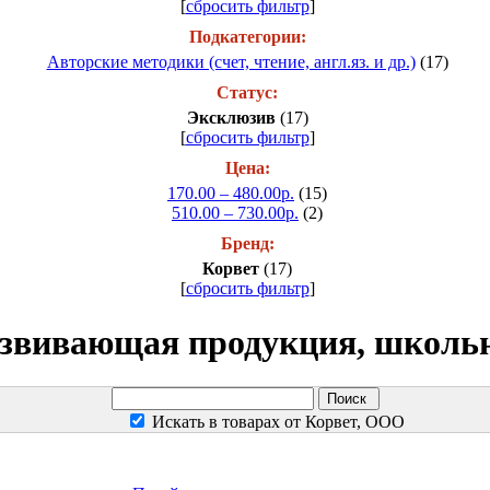
[
сбросить фильтр
]
Подкатегории:
Авторские методики (счет, чтение, англ.яз. и др.)
(17)
Статус:
Эксклюзив
(17)
[
сбросить фильтр
]
Цена:
170.00 – 480.00р.
(15)
510.00 – 730.00р.
(2)
Бренд:
Корвет
(17)
[
сбросить фильтр
]
звивающая продукция, школь
Искать в товарах от Корвет, ООО