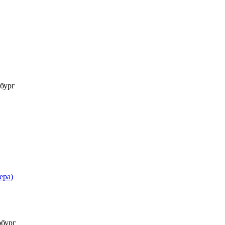
бург
ера)
рбург