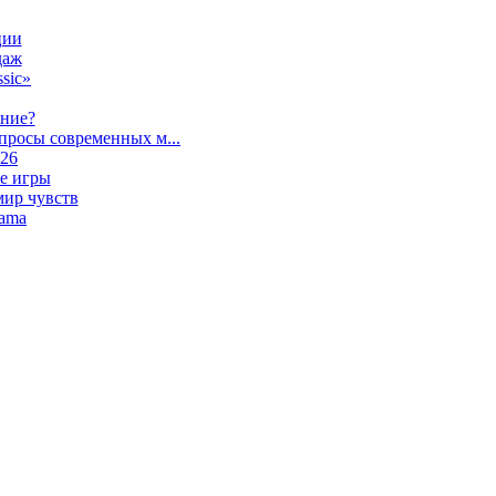
ции
даж
sic»
ание?
просы современных м...
026
е игры
мир чувств
lama