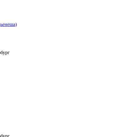
ьенеша)
рбург
рбург