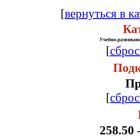
[
вернуться в ка
Ка
Учебно-развиваю
[
сброс
Подк
Пр
[
сброс
258.50 