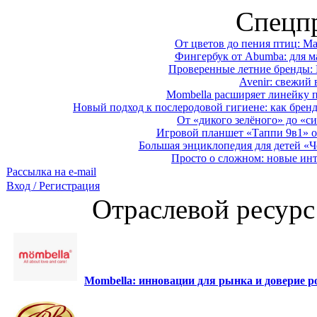
Спецп
От цветов до пения птиц: M
Фингербук от Abumba: для м
Проверенные летние бренды: 
Avenir: свежий 
Mombella расширяет линейку п
Новый подход к послеродовой гигиене: как брен
От «дикого зелёного» до «си
Игровой планшет «Таппи 9в1» о
Большая энциклопедия для детей «Ч
Просто о сложном: новые ин
Рассылка на e-mail
Вход / Регистрация
Отраслевой ресурс
Mombella: инновации для рынка и доверие ро