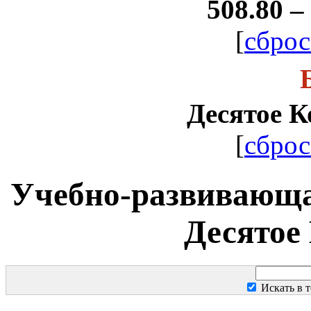
508.80 –
[
сброс
Десятое К
[
сброс
Учебно-развивающа
Десятое
Искать в т