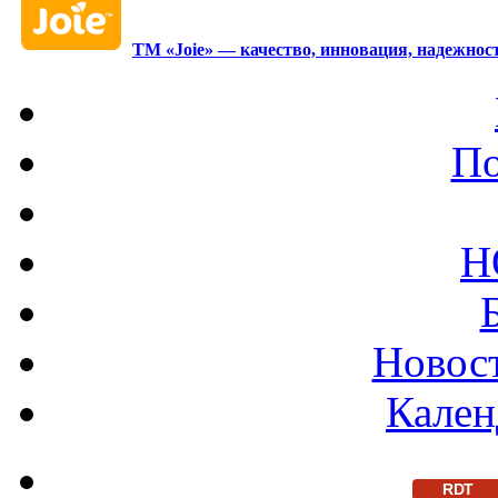
ТМ «Joie» — качество, инновация, надежност
По
Н
Новост
Кален
RDT