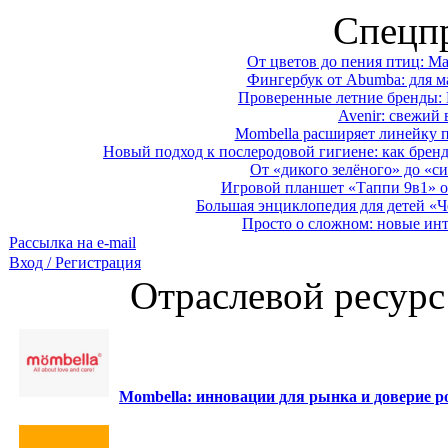
Спецп
От цветов до пения птиц: M
Фингербук от Abumba: для м
Проверенные летние бренды: 
Avenir: свежий 
Mombella расширяет линейку п
Новый подход к послеродовой гигиене: как брен
От «дикого зелёного» до «си
Игровой планшет «Таппи 9в1» о
Большая энциклопедия для детей «Ч
Просто о сложном: новые ин
Рассылка на e-mail
Вход / Регистрация
Отраслевой ресурс
Mombella: инновации для рынка и доверие ро