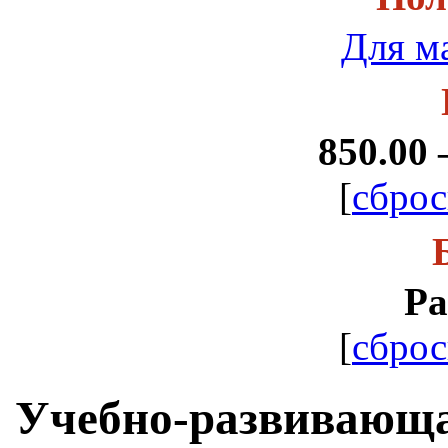
Для м
850.00 
[
сброс
Ра
[
сброс
Учебно-развивающа