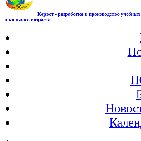
Корвет - разработка и производство учебны
школьного возраста
По
Н
Новост
Кален