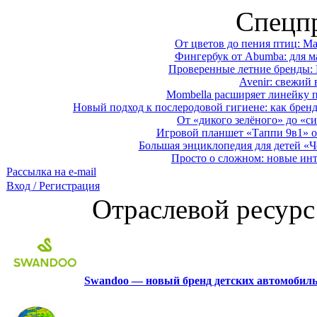
Спецп
От цветов до пения птиц: M
Фингербук от Abumba: для м
Проверенные летние бренды: 
Avenir: свежий 
Mombella расширяет линейку п
Новый подход к послеродовой гигиене: как брен
От «дикого зелёного» до «си
Игровой планшет «Таппи 9в1» о
Большая энциклопедия для детей «Ч
Просто о сложном: новые ин
Рассылка на e-mail
Вход / Регистрация
Отраслевой ресурс
Swandoo — новый бренд детских автомобиль