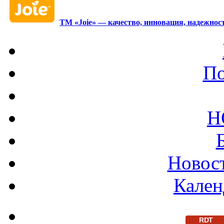
ТМ «Joie» — качество, инновация, надежност
По
Н
Новост
Кален
RDT