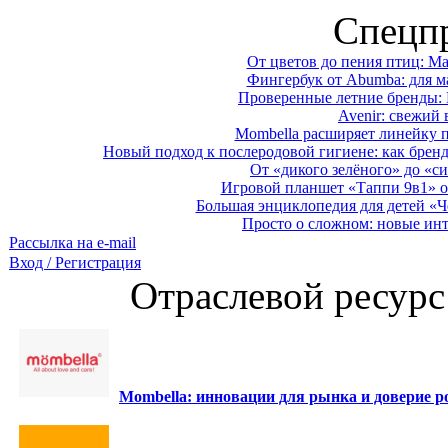
Спецп
От цветов до пения птиц: M
Фингербук от Abumba: для м
Проверенные летние бренды: 
Avenir: свежий 
Mombella расширяет линейку п
Новый подход к послеродовой гигиене: как брен
От «дикого зелёного» до «си
Игровой планшет «Таппи 9в1» о
Большая энциклопедия для детей «Ч
Просто о сложном: новые ин
Рассылка на e-mail
Вход / Регистрация
Отраслевой ресурс
Mombella: инновации для рынка и доверие ро