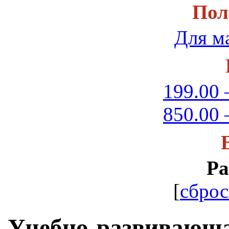
Пол
Для м
199.00 
850.00 
Ра
[
сброс
Учебно-развивающа