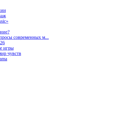
ции
даж
sic»
ание?
просы современных м...
026
е игры
мир чувств
lama