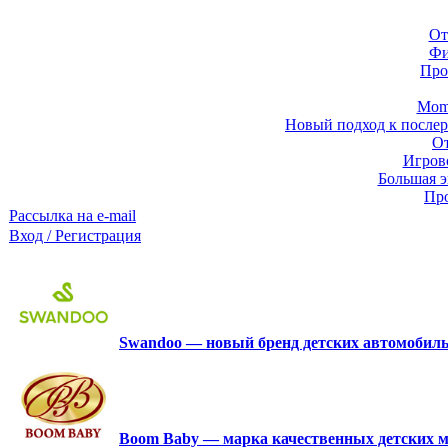
От
Фи
Про
Momb
Новый подход к послер
От
Игров
Большая э
Про
Рассылка на e-mail
Вход / Регистрация
Swandoo — новый бренд детских автомобиль
Boom Baby — марка качественных детских м