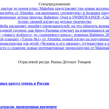
Спецпредложения:
 цветов до пения птиц: Makebug представляет три новые коллек
нгербук от Abumba: для маленьких «почемучек» и больших про
веренные летние бренды: Babiators, Quut и SWIMTRAINER «Clas
Avenir: свежий взгляд на детское творчество
ella расширяет линейку прорезывателей: на что обратить вним
одовой гигиене: как бренд Paomma отвечает на изменившиеся за
 «дикого зелёного» до «сиреневого ириса»: новинки Babiators 2
ой планшет «Таппи 9в1» от Abumba: новый взгляд на популярны
нциклопедия для детей «Человек и его эмоции»: путешествие в 
сто о сложном: новые интерактивные энциклопедии от Malama
Отраслевой ресурс Рынка Детских Товаров
ных кресел теперь в России
атрасов, проверенная временем