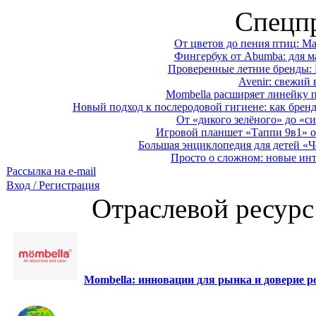
Спецп
От цветов до пения птиц: M
Фингербук от Abumba: для м
Проверенные летние бренды: 
Avenir: свежий 
Mombella расширяет линейку п
Новый подход к послеродовой гигиене: как брен
От «дикого зелёного» до «си
Игровой планшет «Таппи 9в1» о
Большая энциклопедия для детей «Ч
Просто о сложном: новые ин
Рассылка на e-mail
Вход / Регистрация
Отраслевой ресурс
Mombella: инновации для рынка и доверие ро