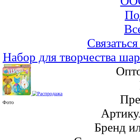
ООО
По
Вс
Связаться
Набор для творчества ша
Опто
Пре
Фото
Артику
Бренд и