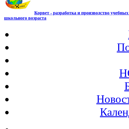
Корвет - разработка и производство учебны
школьного возраста
По
Н
Новост
Кален