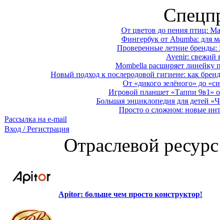
Спецп
От цветов до пения птиц: M
Фингербук от Abumba: для м
Проверенные летние бренды: 
Avenir: свежий 
Mombella расширяет линейку п
Новый подход к послеродовой гигиене: как брен
От «дикого зелёного» до «си
Игровой планшет «Таппи 9в1» о
Большая энциклопедия для детей «Ч
Просто о сложном: новые ин
Рассылка на e-mail
Вход / Регистрация
Отраслевой ресурс
Apitor: больше чем просто конструктор!