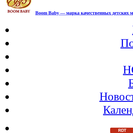
Boom Baby — марка качественных детских м
По
Н
Новост
Кален
RDT