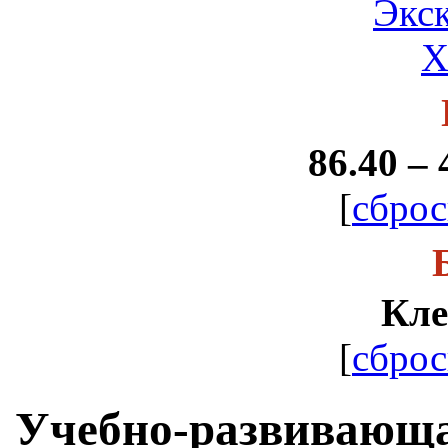
Экс
Х
86.40 – 
[
сброс
Кле
[
сброс
Учебно-развивающа