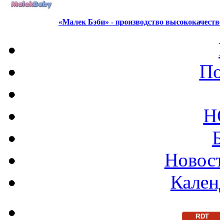
«Малек Бэби» - производство высококачест
По
Н
Новост
Кален
RDT