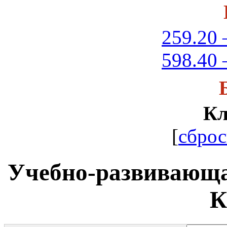
259.20 
598.40 
Кл
[
сброс
Учебно-развивающа
К