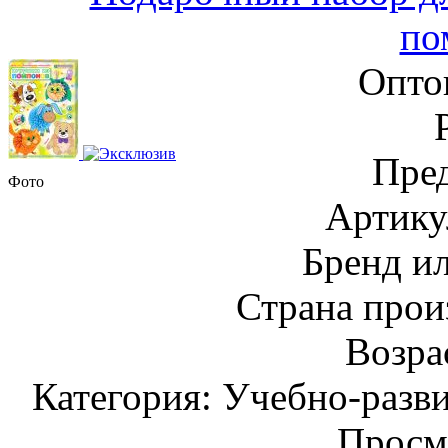
по
Опто
Пред
Фото
Артику
Бренд и
Страна прои
Возрас
Категория: Учебно-разв
Просм