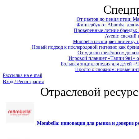
Спецп
От цветов до пения птиц: M
Фингербук от Abumba: для м
Проверенные летние бренды: 
Avenir: свежий 
Mombella расширяет линейку п
Новый подход к послеродовой гигиене: как брен
От «дикого зелёного» до «си
Игровой планшет «Таппи 9в1» о
Большая энциклопедия для детей «Ч
Просто о сложном: новые ин
Рассылка на e-mail
Вход / Регистрация
Отраслевой ресурс
Mombella: инновации для рынка и доверие ро