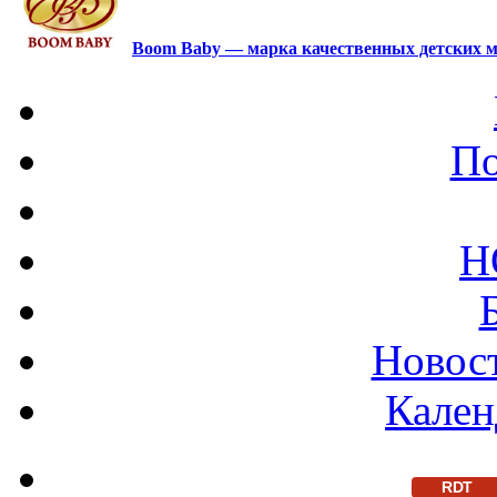
Boom Baby — марка качественных детских м
По
Н
Новост
Кален
RDT