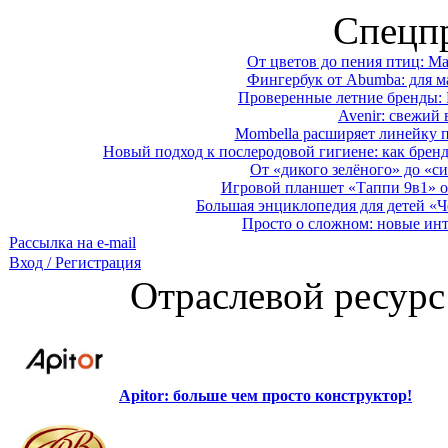
Спецп
От цветов до пения птиц: M
Фингербук от Abumba: для м
Проверенные летние бренды: 
Avenir: свежий 
Mombella расширяет линейку п
Новый подход к послеродовой гигиене: как брен
От «дикого зелёного» до «си
Игровой планшет «Таппи 9в1» о
Большая энциклопедия для детей «Ч
Просто о сложном: новые ин
Рассылка на e-mail
Вход / Регистрация
Отраслевой ресурс
Apitor: больше чем просто конструктор!