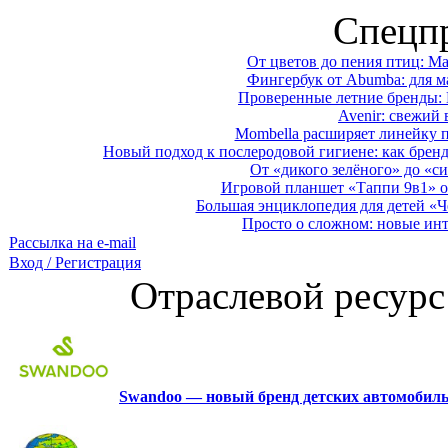
Спецп
От цветов до пения птиц: M
Фингербук от Abumba: для м
Проверенные летние бренды: 
Avenir: свежий 
Mombella расширяет линейку п
Новый подход к послеродовой гигиене: как брен
От «дикого зелёного» до «си
Игровой планшет «Таппи 9в1» о
Большая энциклопедия для детей «Ч
Просто о сложном: новые ин
Рассылка на e-mail
Вход / Регистрация
Отраслевой ресурс
Swandoo — новый бренд детских автомобиль