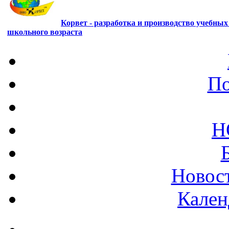
Корвет - разработка и производство учебны
школьного возраста
По
Н
Новост
Кален