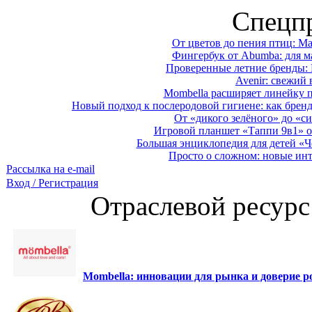
Спецп
От цветов до пения птиц: M
Фингербук от Abumba: для м
Проверенные летние бренды: 
Avenir: свежий 
Mombella расширяет линейку п
Новый подход к послеродовой гигиене: как брен
От «дикого зелёного» до «си
Игровой планшет «Таппи 9в1» о
Большая энциклопедия для детей «Ч
Просто о сложном: новые ин
Рассылка на e-mail
Вход / Регистрация
Отраслевой ресурс
Mombella: инновации для рынка и доверие ро