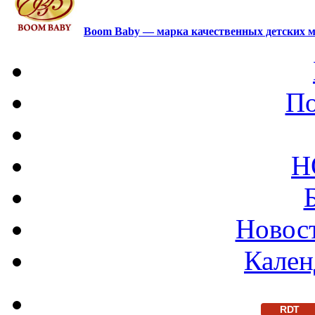
Boom Baby — марка качественных детских м
По
Н
Новост
Кален
RDT