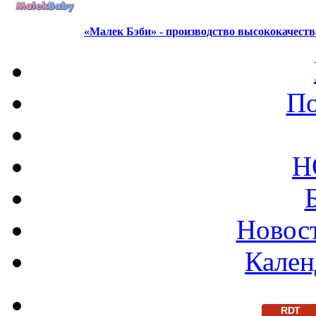
«Малек Бэби» - производство высококачест
По
Н
Новост
Кален
RDT