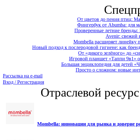
Спецп
От цветов до пения птиц: M
Фингербук от Abumba: для м
Проверенные летние бренды: 
Avenir: свежий 
Mombella расширяет линейку п
Новый подход к послеродовой гигиене: как брен
От «дикого зелёного» до «си
Игровой планшет «Таппи 9в1» о
Большая энциклопедия для детей «Ч
Просто о сложном: новые ин
Рассылка на e-mail
Вход / Регистрация
Отраслевой ресурс
Mombella: инновации для рынка и доверие ро