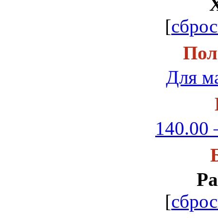
[
сброс
Пол
Для м
140.00 
Ра
[
сброс