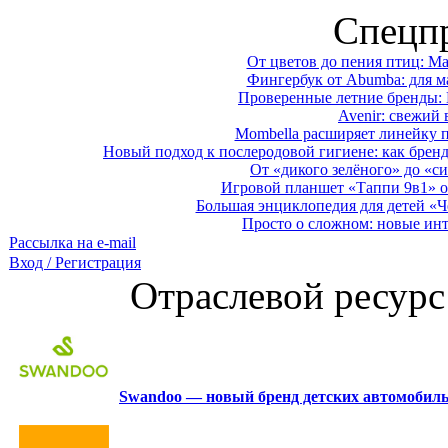
Спецп
От цветов до пения птиц: M
Фингербук от Abumba: для м
Проверенные летние бренды: 
Avenir: свежий 
Mombella расширяет линейку п
Новый подход к послеродовой гигиене: как брен
От «дикого зелёного» до «си
Игровой планшет «Таппи 9в1» о
Большая энциклопедия для детей «Ч
Просто о сложном: новые ин
Рассылка на e-mail
Вход / Регистрация
Отраслевой ресурс
Swandoo — новый бренд детских автомобиль