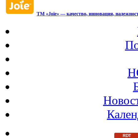
ТМ «Joie» — качество, инновация, надежност
По
Н
Новост
Кален
RDT